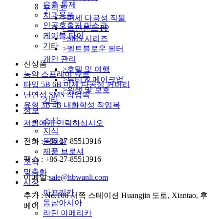
유출 통제
부직포
치과용품
>미세 다공성 직물
인공호흡기 마스크
>스펀본드 PP
케이블 타이
>SMS 시리즈
기타
>멜트블로운 필터
개인 관리
신상품
>호텔 및 여행
농약 스프레이 슈트
>뷰티 & 메이크업
타입 5B 6B 미세 다공성 커버리
>위생 및 보호
난연성 SMS 작업복
기타
유형 3B 4B 내화학성 작업복
정보
소식
저희에게 연락하십시오
지식
전화 : +86-27-85513916
동영상
제품 브로셔
팩스 : +86-27-85513916
조작
맞춤화
이메일:
sale@hbwanli.com
시장
아프리카
추가 : No.106 서쪽 스테이션 Huangjin 도로, Xiantao, 후
동남아시아
베이
라틴 아메리카