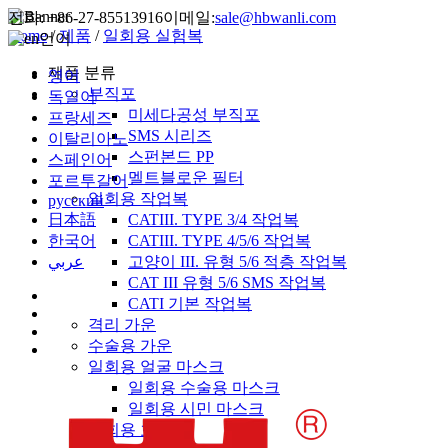
전화:
+86-27-85513916
이메일:
sale@hbwanli.com
Home
/
제품
/
일회용 실험복
언어
제품 분류
영어
부직포
독일어
미세다공성 부직포
프랑세즈
SMS 시리즈
이탈리아노
스펀본드 PP
스페인어
멜트블로운 필터
포르투갈어
일회용 작업복
русский
日本語
CATIII. TYPE 3/4 작업복
한국어
CATIII. TYPE 4/5/6 작업복
عربي
고양이 III. 유형 5/6 적층 작업복
CAT III 유형 5/6 SMS 작업복
CATI 기본 작업복
격리 가운
수술용 가운
일회용 얼굴 마스크
일회용 수술용 마스크
일회용 시민 마스크
일회용 호흡기