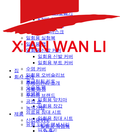
FFP1 인공호흡기
FFP2 인공호흡기
FFP3 인공호흡기
KN95 인공호흡기
KF94 마스크
KP95 마스크
일회용 실험복
일회용 캡
일회용 신발 커버
일회용 신발 커버
일회용 부트 커버
수염 커버
집
일회용 오버슬리브
회사 소개
응급처치 키트
후베이완리 소개
수술용 팩
개발 과정
위생복
우리의 브랜드
일회용 앞치마
공장 쇼
일회용 장갑
녹색기업‌
의료용 침대 시트
제품
일회용 침대 시트
산업용 PPE
유형 3/4/5/6 액세서리
>일회용 작업복
보호 후드