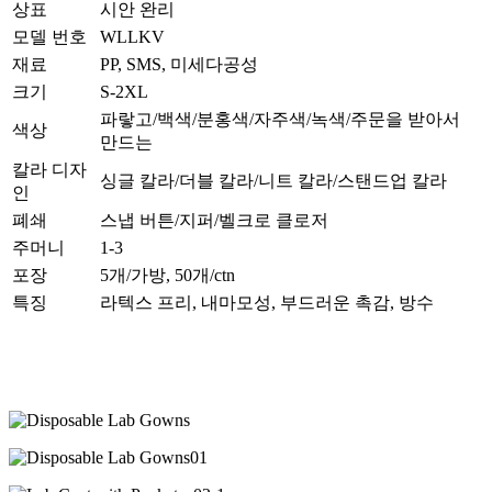
상표
시안 완리
모델 번호
WLLKV
재료
PP, SMS, 미세다공성
크기
S-2XL
파랗고/백색/분홍색/자주색/녹색/주문을 받아서
색상
만드는
칼라 디자
싱글 칼라/더블 칼라/니트 칼라/스탠드업 칼라
인
폐쇄
스냅 버튼/지퍼/벨크로 클로저
주머니
1-3
포장
5개/가방, 50개/ctn
특징
라텍스 프리, 내마모성, 부드러운 촉감, 방수