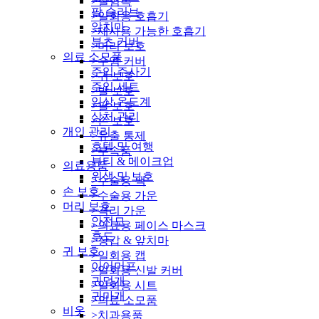
>실험복
팔 슬리브
>일회용 호흡기
앞치마
>재사용 가능한 호흡기
부츠 커버
>머리 보호
의료 소모품
>수염 커버
주입 주사기
>귀 보호
주입 세트
>발 보호
임상 온도계
>팔 보호
상처 관리
>손 보호
개인 관리
>유출 통제
호텔 및 여행
>부속품
뷰티 & 메이크업
의료용품
위생 및 보호
>수술용 팩
손 보호
>수술용 가운
머리 보호
>격리 가운
안전모
>의료용 페이스 마스크
후드
>장갑 & 앞치마
귀 보호
>일회용 캡
이어머프
>일회용 신발 커버
귀덮개
>일회용 시트
귀마개
>의료 소모품
비옷
>치과용품