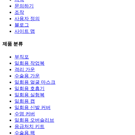
문의하기
조작
사용자 정의
블로그
사이트 맵
제품 분류
부직포
일회용 작업복
격리 가운
수술용 가운
일회용 얼굴 마스크
일회용 호흡기
일회용 실험복
일회용 캡
일회용 신발 커버
수염 커버
일회용 오버슬리브
응급처치 키트
수술용 팩